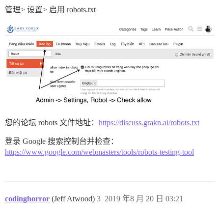
管理> 设置> 启用 robots.txt
您的论坛 robots 文件地址：
https://discuss.grakn.ai/robots.txt
登录 Google 搜索控制台并检查：
https://www.google.com/webmasters/tools/robots-testing-tool
codinghorror
(Jeff Atwood)
3
2019 年8 月 20 日 03:21