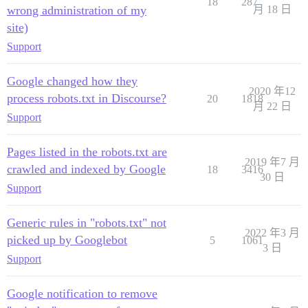
18
287
wrong administration of my
月 18 日
site)
Support
Google changed how they
2020 年12
process robots.txt in Discourse?
20
1818
月 22 日
Support
Pages listed in the robots.txt are
2019 年7 月
crawled and indexed by Google
18
3416
30 日
Support
Generic rules in "robots.txt" not
2022 年3 月
picked up by Googlebot
5
1061
3 日
Support
Google notification to remove