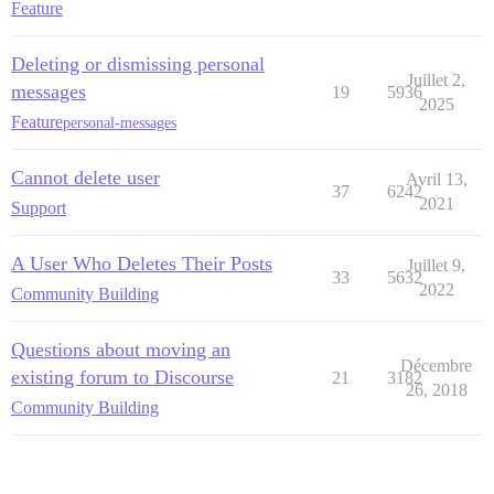
Feature
Deleting or dismissing personal
Juillet 2,
messages
19
5936
2025
Feature
personal-messages
Cannot delete user
Avril 13,
37
6242
2021
Support
A User Who Deletes Their Posts
Juillet 9,
33
5632
2022
Community Building
Questions about moving an
Décembre
existing forum to Discourse
21
3182
26, 2018
Community Building