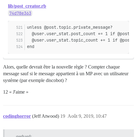
lib/post_creator.rb
74d78e363
unless @post.topic.private_message?
  @user.user_stat.post_count += 1 if @post.po
  @user.user_stat.topic_count += 1 if @post.i
end
Alors, quelle devrait être la nouvelle règle ? Compter chaque
message sauf si le message appartient à un MP avec un utilisateur
système (par exemple discobot) ?
12 « J'aime »
codinghorror
(Jeff Atwood)
19
Août 9, 2019, 10:47
gerhard: