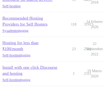
2018
Self-hosting
Recommended Hosting
24 Febrero
Providers for Self Hosters
118
31915
2026
Sysadmins
hosting
Hosting for less than
22
$100/month
23
2501
Septiembre
2022
Self-hosting
hosting
Install with one click Discourse
19 Marzo
and hosting
1
2311
2020
Self-hosting
hosting