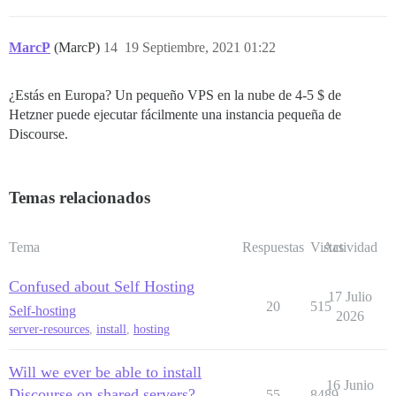
MarcP
(MarcP)
14
19 Septiembre, 2021 01:22
¿Estás en Europa? Un pequeño VPS en la nube de 4-5 $ de
Hetzner puede ejecutar fácilmente una instancia pequeña de
Discourse.
Temas relacionados
Tema
Respuestas
Vistas
Actividad
Confused about Self Hosting
17 Julio
20
515
Self-hosting
2026
server-resources
,
install
,
hosting
Will we ever be able to install
16 Junio
Discourse on shared servers?
55
8489