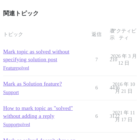
関連トピック
表
アクティビ
トピック
返信
示
ティ
Mark topic as solved without
2026 年 3 月
specifying solution post
7
210
12 日
Feature
solved
Mark as Solution feature?
2016 年 10
6
4436
月 21 日
Support
How to mark topic as "solved"
2021 年 11
without adding a reply
6
3122
月 17 日
Support
solved