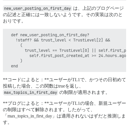
new_user_posting_on_first_day
は、上記のブログページ
の記述と正確には一致しないようです。その実装は次のと
おりです。
  def new_user_posting_on_first_day?

    !staff? && trust_level < TrustLevel[2] &&

      (

        trust_level == TrustLevel[0] || self.first_po
          self.first_post_created_at >= 24.hours.ago

      )

**コードによると：**ユーザーがTL1で、かつその日初めて
投稿した場合、この関数はtrueを返し、
max_topics_in_first_day
の制限が適用されます。
**ブログによると：**ユーザーがTL1の場合、新規ユーザー
の制限はすべて解除されます。したがって、
「max_topics_in_first_day」は適用されないはずだと推測しま
す。