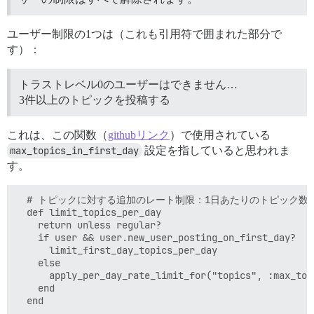
ユーザー制限の1つは（これも引用符で囲まれた部分で
す）：
トラストレベル0のユーザーはできません…
3件以上のトピックを投稿する
これは、この関数（
githubリンク
）で使用されている
max_topics_in_first_day
設定を指していると思われま
す。
  # トピックに対する追加のレート制限：1日あたりのトピック数
  def limit_topics_per_day

    return unless regular?

    if user && user.new_user_posting_on_first_day?

      limit_first_day_topics_per_day

    else

      apply_per_day_rate_limit_for("topics", :max_topi
    end
