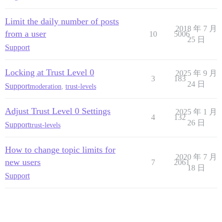
Limit the daily number of posts
2018 年 7 月
from a user
10
5006
25 日
Support
Locking at Trust Level 0
2025 年 9 月
3
183
24 日
Support
moderation
,
trust-levels
Adjust Trust Level 0 Settings
2025 年 1 月
4
132
26 日
Support
trust-levels
How to change topic limits for
2020 年 7 月
new users
7
2061
18 日
Support