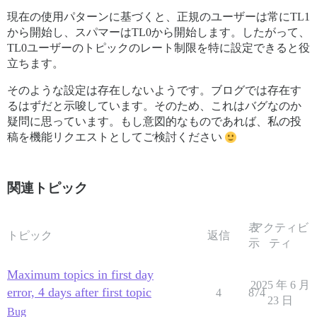
現在の使用パターンに基づくと、正規のユーザーは常にTL1
から開始し、スパマーはTL0から開始します。したがって、
TL0ユーザーのトピックのレート制限を特に設定できると役
立ちます。
そのような設定は存在しないようです。ブログでは存在す
るはずだと示唆しています。そのため、これはバグなのか
疑問に思っています。もし意図的なものであれば、私の投
稿を機能リクエストとしてご検討ください
関連トピック
表
アクティビ
トピック
返信
示
ティ
Maximum topics in first day
2025 年 6 月
error, 4 days after first topic
4
874
23 日
Bug