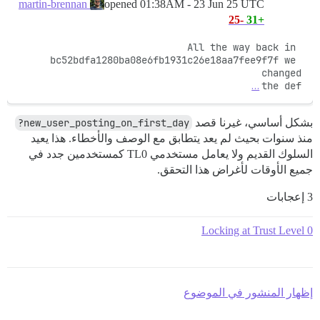
opened
01:38AM - 23 Jun 25 UTC
martin-brennan
-25
+31
All the way back in 
bc52bdfa1280ba08e6fb1931c26e18aa7fee9f7f we 
…
the def
بشكل أساسي، غيرنا قصد
new_user_posting_on_first_day?
منذ سنوات بحيث لم يعد يتطابق مع الوصف والأخطاء. هذا يعيد
السلوك القديم ولا يعامل مستخدمي TL0 كمستخدمين جدد في
جميع الأوقات لأغراض هذا التحقق.
3 إعجابات
Locking at Trust Level 0
إظهار المنشور في الموضوع