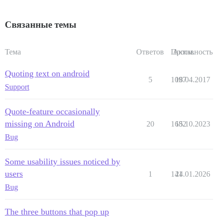
Связанные темы
Тема
Ответов
Просм.
Активность
Quoting text on android
5
1097
18.04.2017
Support
Quote-feature occasionally
missing on Android
20
1682
15.10.2023
Bug
Some usability issues noticed by
users
1
141
24.01.2026
Bug
The three buttons that pop up