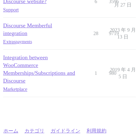
Discourse website?
6
3596
月 27 日
Support
Discourse Memberful
2023 年 9 月
integration
28
9719
13 日
Extras
payments
Integration between
WooCommerce
2019 年 4 月
Memberships/Subscriptions and
1
980
5 日
Discourse
Marketplace
ホーム
カテゴリ
ガイドライン
利用規約