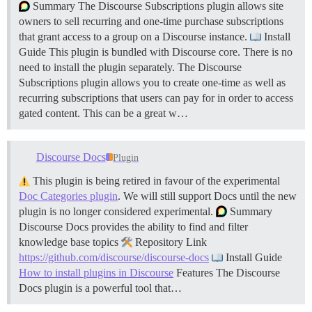
Summary The Discourse Subscriptions plugin allows site
owners to sell recurring and one-time purchase subscriptions
that grant access to a group on a Discourse instance.
Install
Guide This plugin is bundled with Discourse core. There is no
need to install the plugin separately. The Discourse
Subscriptions plugin allows you to create one-time as well as
recurring subscriptions that users can pay for in order to access
gated content. This can be a great w…
Discourse Docs
Plugin
This plugin is being retired in favour of the experimental
Doc Categories plugin
. We will still support Docs until the new
plugin is no longer considered experimental.
Summary
Discourse Docs provides the ability to find and filter
knowledge base topics
Repository Link
https://github.com/discourse/discourse-docs
Install Guide
How to install plugins in Discourse
Features The Discourse
Docs plugin is a powerful tool that…