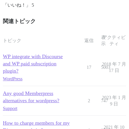
「いいね！」 5
関連トピック
表
アクティビ
トピック
返信
示
ティ
WP integrate with Discourse
and WP paid subscription
2018 年 7 月
17
5003
plugin?
17 日
WordPress
Any good Memberpress
2023 年 1 月
alternatives for wordpress?
2
747
9 日
Support
How to charge members for my
2021 年 10