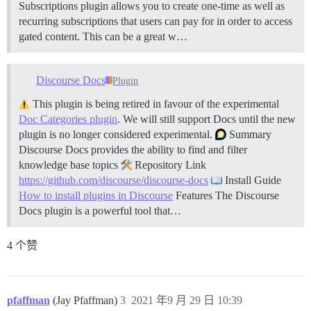
Subscriptions plugin allows you to create one-time as well as
recurring subscriptions that users can pay for in order to access
gated content. This can be a great w…
Discourse Docs
Plugin
This plugin is being retired in favour of the experimental
Doc Categories plugin
. We will still support Docs until the new
plugin is no longer considered experimental.
Summary
Discourse Docs provides the ability to find and filter
knowledge base topics
Repository Link
https://github.com/discourse/discourse-docs
Install Guide
How to install plugins in Discourse
Features The Discourse
Docs plugin is a powerful tool that…
4 个赞
pfaffman
(Jay Pfaffman)
3
2021 年9 月 29 日 10:39