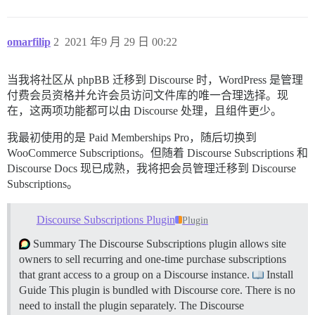
omarfilip
2
2021 年9 月 29 日 00:22
当我将社区从 phpBB 迁移到 Discourse 时，WordPress 是管理
付费会员资格并允许会员访问文件库的唯一合理选择。现
在，这两项功能都可以由 Discourse 处理，且组件更少。
我最初使用的是 Paid Memberships Pro，随后切换到
WooCommerce Subscriptions。但随着 Discourse Subscriptions 和
Discourse Docs 现已成熟，我将把会员管理迁移到 Discourse
Subscriptions。
Discourse Subscriptions Plugin
Plugin
Summary The Discourse Subscriptions plugin allows site
owners to sell recurring and one-time purchase subscriptions
that grant access to a group on a Discourse instance.
Install
Guide This plugin is bundled with Discourse core. There is no
need to install the plugin separately. The Discourse