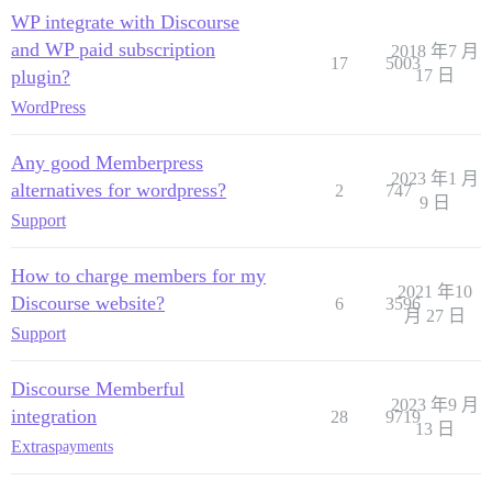
WP integrate with Discourse
and WP paid subscription
2018 年7 月
17
5003
plugin?
17 日
WordPress
Any good Memberpress
2023 年1 月
alternatives for wordpress?
2
747
9 日
Support
How to charge members for my
2021 年10
Discourse website?
6
3596
月 27 日
Support
Discourse Memberful
2023 年9 月
integration
28
9719
13 日
Extras
payments