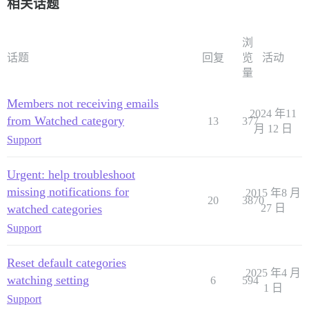
相关话题
浏
话题
回复
览
活动
量
Members not receiving emails
2024 年11
from Watched category
13
377
月 12 日
Support
Urgent: help troubleshoot
missing notifications for
2015 年8 月
20
3870
watched categories
27 日
Support
Reset default categories
2025 年4 月
watching setting
6
594
1 日
Support