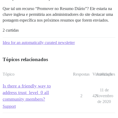
Que tal um recurso “Promover no Resumo Diário”? Ele estaria na
chave inglesa e permitiria aos administradores do site destacar uma
postagem específica nos próximos resumos que forem enviados.
2 curtidas
Idea for an automatically curated newsletter
Tópicos relacionados
Tópico
Respostas
Visualizações
Atividade
Is there a friendly way to
11 de
address trust_level_0 all
2
421
Novembro
community members?
de 2020
Support