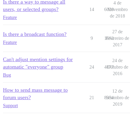
Is there a way to message all
4 de
users, or selected groups?
14
6028
Novembro
de 2018
Feature
27 de
Is there a broadcast function?
9
1692
Fevereiro de
Feature
2017
Can't adjust mention settings for
24 de
automatic "everyone" group
24
4877
Outubro de
2016
Bug
How to send mass message to
12 de
forum users?
21
8354
Setembro de
2019
Support