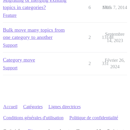
Migrating or merging existing
topics in categories?
6
1705
Mars 7, 2014
Feature
Bulk move many topics from
Septembre
one category to another
2
13148
14, 2023
Support
Category move
Février 26,
2
331
2024
Support
Accueil
Catégories
Lignes directrices
Conditions générales d'utilisation
Politique de confidentialité