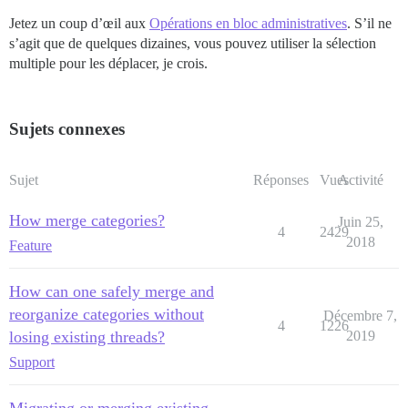
Jetez un coup d’œil aux
Opérations en bloc administratives
. S’il ne
s’agit que de quelques dizaines, vous pouvez utiliser la sélection
multiple pour les déplacer, je crois.
Sujets connexes
Sujet
Réponses
Vues
Activité
How merge categories?
Juin 25,
4
2429
2018
Feature
How can one safely merge and
reorganize categories without
Décembre 7,
4
1226
losing existing threads?
2019
Support