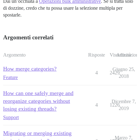
Dai un’occhiata a
Operazioni bulk amministrative
. Se si tratta solo
di dozzine, credo che tu possa usare la selezione multipla per
spostarle.
Argomenti correlati
Argomento
Risposte
Visualizzazioni
Attività
How merge categories?
Giugno 25,
4
2429
2018
Feature
How can one safely merge and
reorganize categories without
Dicembre 7,
4
1226
losing existing threads?
2019
Support
Migrating or merging existing
Marzo 7,