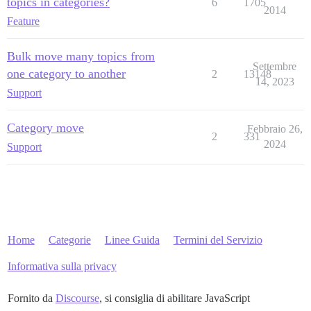
topics in categories?
6
1705
2014
Feature
Bulk move many topics from
Settembre
one category to another
2
13148
14, 2023
Support
Category move
Febbraio 26,
2
331
2024
Support
Home
Categorie
Linee Guida
Termini del Servizio
Informativa sulla privacy
Fornito da
Discourse
, si consiglia di abilitare JavaScript