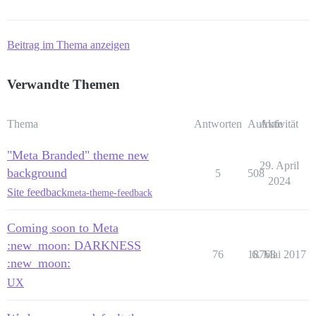
Beitrag im Thema anzeigen
Verwandte Themen
Thema
Antworten
Aufrufe
Aktivität
"Meta Branded" theme new
29. April
background
5
508
2024
Site feedback
meta-theme-feedback
Coming soon to Meta
:new_moon: DARKNESS
76
18768
6. Mai 2017
:new_moon:
UX