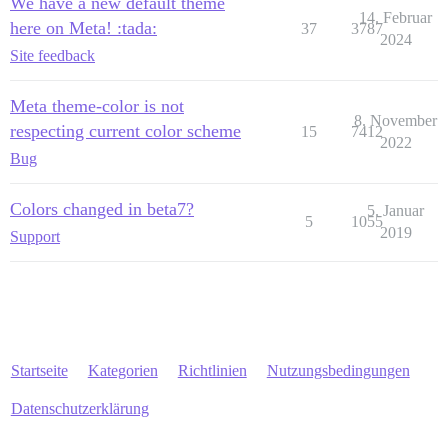
We have a new default theme
14. Februar
here on Meta! :tada:
37
3787
2024
Site feedback
Meta theme-color is not
8. November
respecting current color scheme
15
7412
2022
Bug
Colors changed in beta7?
5. Januar
5
1055
2019
Support
Startseite
Kategorien
Richtlinien
Nutzungsbedingungen
Datenschutzerklärung