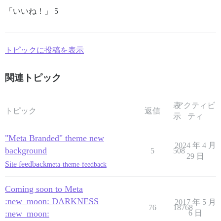
「いいね！」 5
トピックに投稿を表示
関連トピック
表
アクティビ
トピック
返信
示
ティ
"Meta Branded" theme new
2024 年 4 月
background
5
508
29 日
Site feedback
meta-theme-feedback
Coming soon to Meta
:new_moon: DARKNESS
2017 年 5 月
76
18768
:new_moon:
6 日