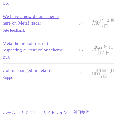
UX
We have a new default theme
2024 年 2 月
here on Meta! :tada:
37
3787
14 日
Site feedback
Meta theme-color is not
2022 年 11
respecting current color scheme
15
7411
月 8 日
Bug
Colors changed in beta7?
2019 年 1 月
5
1055
5 日
Support
ホーム
カテゴリ
ガイドライン
利用規約