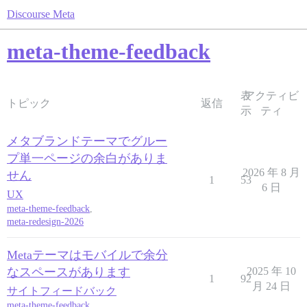
Discourse Meta
meta-theme-feedback
表
アクティビ
トピック
返信
示
ティ
メタブランドテーマでグルー
プ単一ページの余白がありま
2026 年 8 月
せん
1
53
6 日
UX
meta-theme-feedback
,
meta-redesign-2026
Metaテーマはモバイルで余分
なスペースがあります
2025 年 10
1
92
月 24 日
サイトフィードバック
meta-theme-feedback