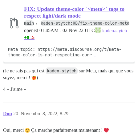
FIX: Update theme-color `<meta>` tags to
respect light/dark mode
main
kaden-stytch:KB/fix-theme-color-meta
←
opened
01:45AM - 02 Nov 22 UTC
kaden-stytch
+8
-5
Meta topic: https://meta.discourse.org/t/meta-
theme-color-is-not-respecting-curr
…
(Je ne sais pas qui est
kaden-stytch
sur Meta, mais qui que vous
soyez, merci !
)
4 « J'aime »
Don
20
Novembre 8, 2022, 8:29
Oui, merci
Ça marche parfaitement maintenant !