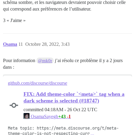
schéma sombre, et les navigateurs devraient pouvoir choisir celle
qui correspond aux préférences de l’utilisateur.
3 « J'aime »
Osama
11
Octobre 28, 2022, 3:43
Pour information
j’ai résolu ce problème il y a 2 jours
@mk0r
dans :
github.com/discourse/discourse
FIX: Add theme-color `<meta>` tag when a
dark scheme is selected (#18747)
committed
04:18AM - 26 Oct 22 UTC
+43
-1
OsamaSayegh
Meta topic: https://meta.discourse.org/t/meta-
theme-color-is-not-respecting-curr
…