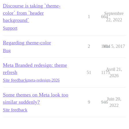
Discourse is taking `theme-
color` from `header
Septembre
1
664
background`
22, 2022
Support
Regarding theme-color
2
1444
Mai 5, 2017
Bug
Meta Branded redesign: theme
Avril 21,
refresh
51
1175
2026
Site feedback
meta-redesign-2026
Some themes on Meta look too
Juin 20,
similar suddenly?
9
946
2022
Site feedback