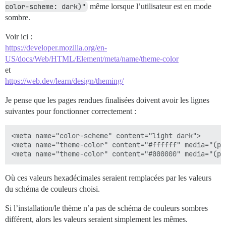
color-scheme: dark)"
même lorsque l’utilisateur est en mode
sombre.
Voir ici :
https://developer.mozilla.org/en-
US/docs/Web/HTML/Element/meta/name/theme-color
et
https://web.dev/learn/design/theming/
Je pense que les pages rendues finalisées doivent avoir les lignes
suivantes pour fonctionner correctement :
<meta name="color-scheme" content="light dark">

<meta name="theme-color" content="#ffffff" media="(pr
Où ces valeurs hexadécimales seraient remplacées par les valeurs
du schéma de couleurs choisi.
Si l’installation/le thème n’a pas de schéma de couleurs sombres
différent, alors les valeurs seraient simplement les mêmes.