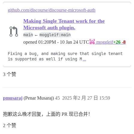
github.com/discourse/discourse-microsoft-auth
Making Single Tenant work for the
Microsoft auth plugin.
main
moggleif:main
←
opened
01:20PM - 10 Jan 24 UTC
+26
-8
moggleif
Fixing a bug, and making sure that single tenant 
is supported as well if using M
…
3 个赞
pmusaraj
(Penar Musaraj)
45
2025 年2 月 27 日 15:59
抱歉这么晚才回复，上面的 PR 现已合并！
2 个赞