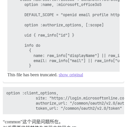
      option :name, :microsoft_office365

      DEFAULT_SCOPE = "openid email profile https:/
      option :authorize_options, [:scope]

      uid { raw_info["id"] }

      info do

        {

          name: raw_info["displayName"] || raw_info
          email: raw_info["mail"] || raw_info["userP
This file has been truncated.
show original
option :client_options,

             site: "https://login.microsoftonline.com"
             authorize_url: "/common/oauth2/v2.0/autho
“common”这个词是问题所在。