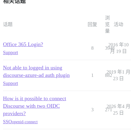
相关话题
浏
话题
回复
览
活动
量
Office 365 Login?
2016 年10
8
3948
月 19 日
Support
Not able to logged in using
2019 年1 月
discourse-azure-ad auth plugin
1
882
23 日
Support
How is it possible to connect
Discourse with two OIDC
2026 年4 月
3
271
providers?
25 日
SSO
openid-connect