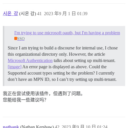
시온_강
(시온 강)
41
2023 年9 月 1 日 01:39
I'm trying to use microsoft oauth, but I'm having a problem
SSO
Since I am trying to build a discourse for internal use, I chose
this organizational directory only. However, the article
Microsoft Authentication
talks about setting up multi-tenant.
[image]
An error page is displayed as above. Could the
Supported account types setting be the problem? I currently
don’t have an MPN ID, so I can’t try setting up multi-tenant.
我正在尝试使用该插件，但遇到了问题。
您能给我一些建议吗？
nathank
(Nathan Kershaw)
42
2023 年9 月 10 日 01:24