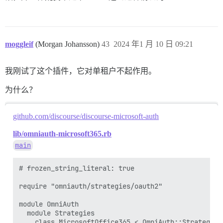
moggleif
(Morgan Johansson)
43
2024 年1 月 10 日 09:21
我刚试了这个插件，它对单租户不起作用。
为什么？
github.com/discourse/discourse-microsoft-auth
lib/omniauth-microsoft365.rb
main
# frozen_string_literal: true

require "omniauth/strategies/oauth2"

module OmniAuth

  module Strategies

    class MicrosoftOffice365 < OmniAuth::Strategies: