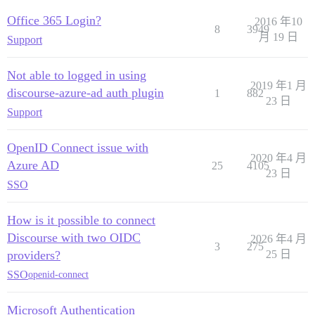
Office 365 Login?
2016 年10
8
3949
月 19 日
Support
Not able to logged in using
2019 年1 月
discourse-azure-ad auth plugin
1
882
23 日
Support
OpenID Connect issue with
2020 年4 月
Azure AD
25
4105
23 日
SSO
How is it possible to connect
Discourse with two OIDC
2026 年4 月
3
275
providers?
25 日
SSO
openid-connect
Microsoft Authentication