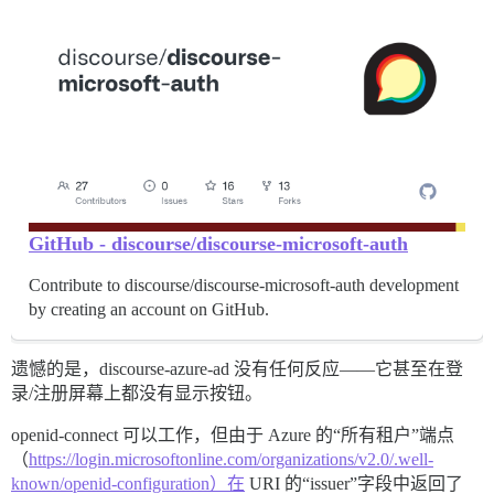
GitHub - discourse/discourse-microsoft-auth
Contribute to discourse/discourse-microsoft-auth development
by creating an account on GitHub.
遗憾的是，discourse-azure-ad 没有任何反应——它甚至在登
录/注册屏幕上都没有显示按钮。
openid-connect 可以工作，但由于 Azure 的“所有租户”端点
（
https://login.microsoftonline.com/organizations/v2.0/.well-
known/openid-configuration）在
URI 的“issuer”字段中返回了