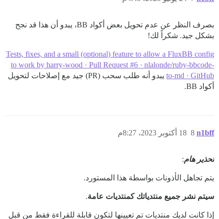
بصرف النظر عن عدم تحويل بعض أكواد BB، يبدو أن هذا قد نجح
بشكل جيد. شكراً لك!
Tests, fixes, and a small (optional) feature to allow a FluxBB config
to work by harry-wood · Pull Request #6 · nlalonde/ruby-bbcode-
to-md · GitHub
يبدو أنه طلب سحب (PR) جيد مع إصلاحات لتحويل
أكواد BB.
n1bff
8
18 أكتوبر 2023، 8:27م
تحذير هام
:
يتم تجاهل الأذونات بواسطة هذا المستورد.
سيتم نشر جميع منتدياتك كمنتديات عامة
.
إذا كانت لديك منتديات تم تعيينها لتكون قابلة للقراءة فقط من قبل