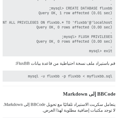
mysql> exit

قم باستيراد ملف نسخة احتياطية من قاعدة بيانات FluxBB:
mysql -u fluxbb -p fluxbb < myfluxbb.sql

BBCode إلى Markdown
يتعامل سكربت الاستيراد تلقائيًا مع تحويل BBCode إلى Markdown.
لا توجد مكتبات إضافية مطلوبة لهذا الغرض.