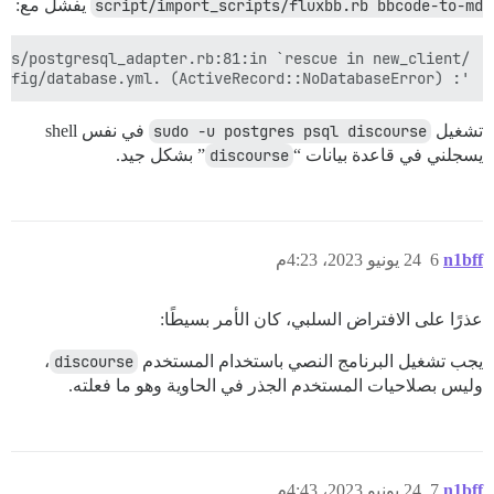
script/import_scripts/fluxbb.rb bbcode-to-md
يفشل مع:
': We could not find your database: discourse. Which can be found in the database configuration file located at config/database.yml. (ActiveRecord::NoDatabaseError)

تشغيل
sudo -u postgres psql discourse
في نفس shell
يسجلني في قاعدة بيانات “
discourse
” بشكل جيد.
n1bff
6
24 يونيو 2023، 4:23م
عذرًا على الافتراض السلبي، كان الأمر بسيطًا:
يجب تشغيل البرنامج النصي باستخدام المستخدم
discourse
،
وليس بصلاحيات المستخدم الجذر في الحاوية وهو ما فعلته.
n1bff
7
24 يونيو 2023، 4:43م