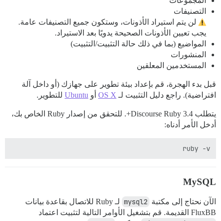
المجموعات
التصنيفات
لن يتم استيراد الأذونات، وستكون جميع التصنيفات عامة.
يجب تعيين الأذونات الصحيحة يدويًا بعد الاستيراد.
المواضيع (بما في ذلك حالة التثبيت/التثبيت)
المنشورات
المستخدمين المعلقين
قبل بدء الهجرة، قم بإعداد بيئة تطوير على جهازك (أو داخل آلة
افتراضية). راجع دليل التثبيت لـ
OS X
أو
Ubuntu
للتطوير.
يتطلب Discourse Ruby 3.4+. للتحقق من إصدار Ruby الخاص بك،
أدخل الأمر أدناه:
ruby -v

MySQL
الآن نحتاج إلى مكتبة
mysql2
لـ Ruby للاتصال بقاعدة بيانات
FluxBB القديمة. قم بتشغيل الأوامر التالية لتثبيت اعتماد