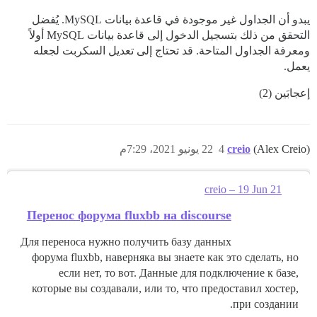
يبدو أن الجداول غير موجودة في قاعدة بيانات MySQL. يُفضل
التحقق من ذلك بتسجيل الدخول إلى قاعدة بيانات MySQL أولاً
ومعرفة الجداول المتاحة. قد تحتاج إلى تعديل السكربت لجعله
يعمل.
إعجابَين (2)
(Alex Creio)
creio
4
22 يونيو 2021، 7:29م
creio – 19 Jun 21
Перенос форума fluxbb на discourse
Для переноса нужно получить базу данных
форума fluxbb, наверняка вы знаете как это сделать, но
если нет, то вот. Данные для подключение к базе,
которые вы создавали, или то, что предоставил хостер,
при создании.