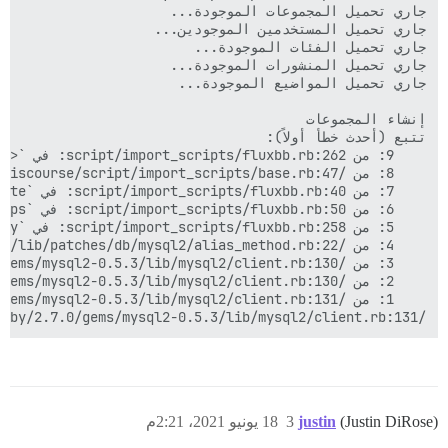
/var/www/discourse/vendor/bundle/ruby/2.7.0/gems/mysql2-0.5.3/lib/mysql2/client.rb:131: في `_query': الجدول 'flux.groups' غير موجود (Mysql2::Error)

(Justin DiRose)
justin
3
18 يونيو 2021، 2:21م