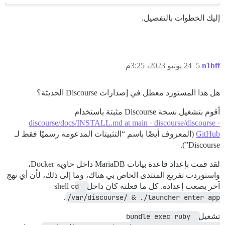
إليك الخطوات بالتفصيل.
n1bff
5
24 يونيو 2023، 3:25م
هل هذا المستورد معطل في إصدارات Discourse الحديثة؟
أقوم بتشغيل نسخة Discourse مثبتة باستخدام
discourse/docs/INSTALL.md at main · discourse/discourse ·
GitHub
(المعروف أيضًا باسم “التثبيتات المدعومة رسميًا فقط لـ
Discourse”).
لقد قمت بإعداد قاعدة بيانات MariaDB داخل حاوية Docker،
واستوردت تفريغ المنتدى الخاص بي هناك، وما إلى ذلك، لأن أي نهج
آخر يصعب إعداده. كل ما فعلته كان داخل shell
cd 
.
/var/discourse/ & ./launcher enter app
تشغيل
bundle exec ruby 