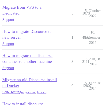
Migrate from VPS to a
5. Oktober
Dedicated
8
1070
2022
Support
How to migrate Discourse to
10.
new server
1
4842
Dezember
2015
Support
How to migrate the discourse
5. August
container to another machine
3
2111
2019
Support
Migrate an old Discourse install
5. Februar
to Docker
0
12807
2014
Self-Hosting
migrations
,
how-to
How to install discourse