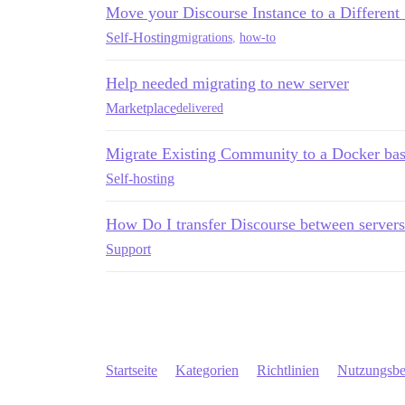
Move your Discourse Instance to a Different
Self-Hosting
migrations
,
how-to
Help needed migrating to new server
Marketplace
delivered
Migrate Existing Community to a Docker ba
Self-hosting
How Do I transfer Discourse between server
Support
Startseite
Kategorien
Richtlinien
Nutzungsb