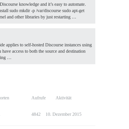
t Discourse knowledge and it’s easy to automate.
all sudo mkdir -p /var/discourse sudo apt-get
nel and other libraries by just restarting …
ide applies to self-hosted Discourse instances using
ave access to both the source and destination
uring …
orten
Aufrufe
Aktivität
1
4842
10. Dezember 2015