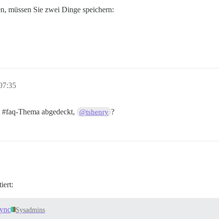
n, müssen Sie zwei Dinge speichern:
07:35
n
#faq-Thema
abgedeckt,
?
@tshenry
iert:
sync
Sysadmins