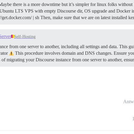
. Maybe there is a more downtime but it’s simpler for linux folks withou
Ubuntu LTS VPS with empty Discourse dir, OS upgrade and Docker inst
get.docker.com/ | sh Then, make sure that we are on latest installed ker
Server
Self-Hosting
nce from one server to another, including all settings and data. This gu
rator
This procedure involves domain and DNS changes. Ensure you h
s of migrating your Discourse instance from one server to another, ens
Antw