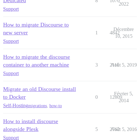
Dedicated
8
1070
2022
Support
How to migrate Discourse to
Décembre
new server
1
4842
10, 2015
Support
How to migrate the discourse
container to another machine
3
2111
Août 5, 2019
Support
Migrate an old Discourse install
Février 5,
to Docker
0
12809
2014
Self-Hosting
migrations
,
how-to
How to install discourse
alongside Plesk
5
2762
Août 5, 2016
Support