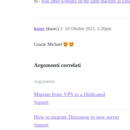
Sì -
Run other websites on the same machine as Dis
kusrc
(kusrc)
3
10 Ottobre 2021, 2:26pm
Grazie Michael
Argomenti correlati
Argomento
Migrate from VPS to a Dedicated
Support
How to migrate Discourse to new server
Support