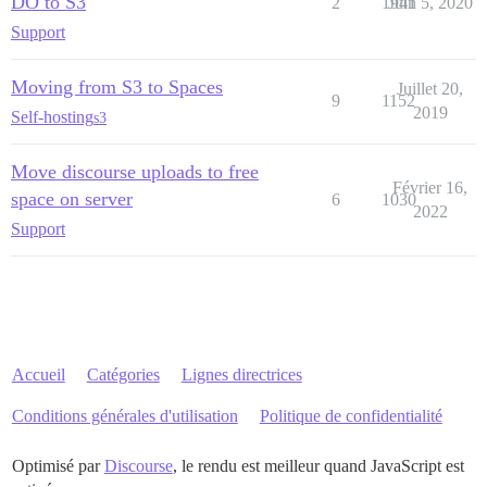
DO to S3
2
1941
Juin 5, 2020
Support
Moving from S3 to Spaces
Juillet 20,
9
1152
2019
Self-hosting
s3
Move discourse uploads to free
Février 16,
space on server
6
1030
2022
Support
Accueil
Catégories
Lignes directrices
Conditions générales d'utilisation
Politique de confidentialité
Optimisé par
Discourse
, le rendu est meilleur quand JavaScript est