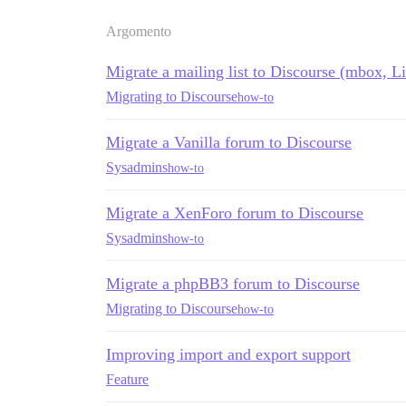
Argomento
Migrate a mailing list to Discourse (mbox, L
Migrating to Discourse
how-to
Migrate a Vanilla forum to Discourse
Sysadmins
how-to
Migrate a XenForo forum to Discourse
Sysadmins
how-to
Migrate a phpBB3 forum to Discourse
Migrating to Discourse
how-to
Improving import and export support
Feature