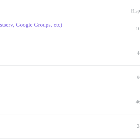
Risp
istserv, Google Groups, etc)
1
4
9
4
2