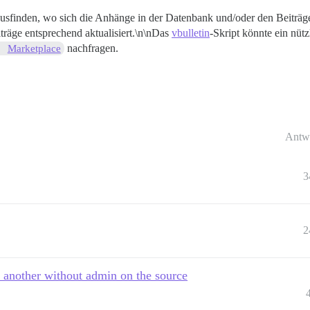
sfinden, wo sich die Anhänge in der Datenbank und/oder den Beiträgen
iträge entsprechend aktualisiert.\n\nDas
vbulletin
-Skript könnte ein nütz
nachfragen.
Marketplace
Antw
3
2
o another without admin on the source