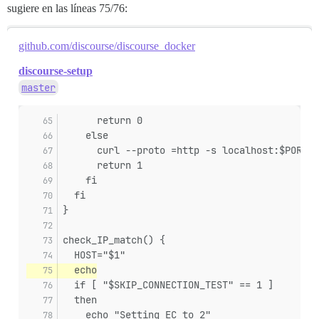
sugiere en las líneas 75/76:
github.com/discourse/discourse_docker
discourse-setup
master
      return 0
    else
      curl --proto =http -s localhost:$PORT >
      return 1
    fi
  fi
}
check_IP_match() {
  HOST="$1"
  echo
  if [ "$SKIP_CONNECTION_TEST" == 1 ]
  then
    echo "Setting EC to 2"