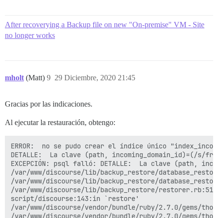
After recoverying a Backup file on new "On-premise" VM - Site
no longer works
mholt
(Matt)
9
29 Diciembre, 2020 21:45
Gracias por las indicaciones.
Al ejecutar la restauración, obtengo:
ERROR:  no se pudo crear el índice único "index_incom
DETALLE:  La clave (path, incoming_domain_id)=(/s/fre
EXCEPCIÓN: psql falló: DETALLE:  La clave (path, inco
/var/www/discourse/lib/backup_restore/database_restor
/var/www/discourse/lib/backup_restore/database_restor
/var/www/discourse/lib/backup_restore/restorer.rb:51:i
script/discourse:143:in `restore'

/var/www/discourse/vendor/bundle/ruby/2.7.0/gems/thor
/var/www/discourse/vendor/bundle/ruby/2.7.0/gems/thor