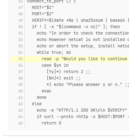
connect_to_port () {
  HOST="$1"
  PORT="$2"
  VERIFY=$(date +%s | sha256sum | base64 | he
  if ! [ -x "$(command -v nc)" ]; then
    echo "In order to check the connection to
    echo However netcat is not installed on y
    echo or abort the setup, install netcat a
    while true; do
      read -p "Would you like to continue wit
      case $yn in
        [Yy]*) return 2 ;;
        [Nn]*) exit ;;
        *) echo "Please answer y or n." ;;
      esac
    done
  else
    echo -e "HTTP/1.1 200 OK\n\n $VERIFY" | n
    if curl --proto =http -s $HOST:$PORT --co
      return 0