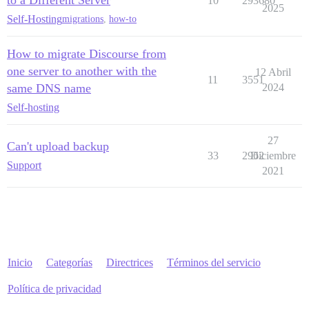
10
293680
2025
Self-Hosting
migrations
,
how-to
How to migrate Discourse from
one server to another with the
12 Abril
11
3551
same DNS name
2024
Self-hosting
27
Can't upload backup
33
2962
Diciembre
Support
2021
Inicio
Categorías
Directrices
Términos del servicio
Política de privacidad