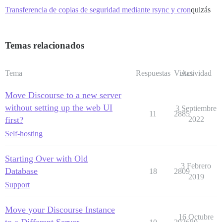
Transferencia de copias de seguridad mediante rsync y cron
quizás
Temas relacionados
Tema
Respuestas
Vistas
Actividad
Move Discourse to a new server
without setting up the web UI
3 Septiembre
11
2885
first?
2022
Self-hosting
Starting Over with Old
3 Febrero
Database
18
2809
2019
Support
Move your Discourse Instance
16 Octubre
to a Different Server