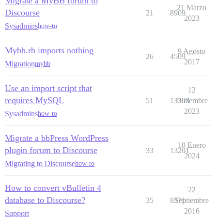
Migrate a MyBB forum to
21 Marzo
Discourse
21
8909
2023
Sysadmins
how-to
Mybb.rb imports nothing
9 Agosto
26
4509
2017
Migration
mybb
Use an import script that
12
requires MySQL
51
13398
Diciembre
2023
Sysadmins
how-to
Migrate a bbPress WordPress
10 Enero
plugin forum to Discourse
33
13201
2024
Migrating to Discourse
how-to
How to convert vBulletin 4
22
database to Discourse?
35
8371
Septiembre
2016
Support