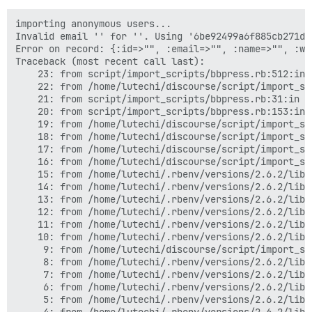
importing anonymous users...

Invalid email '' for ''. Using '6be92499a6f885cb271d9
Error on record: {:id=>"", :email=>"", :name=>"", :web
Traceback (most recent call last):

	23: from script/import_scripts/bbpress.rb:512:in `<main>'

	22: from /home/lutechi/discourse/script/import_scripts/base.rb:49:in `perform'

	21: from script/import_scripts/bbpress.rb:31:in `execute'

	20: from script/import_scripts/bbpress.rb:153:in `import_anonymous_users'

	19: from /home/lutechi/discourse/script/import_scripts/base.rb:249:in `create_users'

	18: from /home/lutechi/discourse/script/import_scripts/base.rb:249:in `each'

	17: from /home/lutechi/discourse/script/import_scripts/base.rb:261:in `block in create_users'

	16: from /home/lutechi/discourse/script/import_scripts/base.rb:337:in `create_user'

	15: from /home/lutechi/.rbenv/versions/2.6.2/lib/ruby/gems/2.6.0/gems/activerecord-5.2.3/lib/active_record/transactions.rb:212:in `transaction'

	14: from /home/lutechi/.rbenv/versions/2.6.2/lib/ruby/gems/2.6.0/gems/activerecord-5.2.3/lib/active_record/connection_adapters/abstract/database_statements.rb:267:in `transaction'

	13: from /home/lutechi/.rbenv/versions/2.6.2/lib/ruby/gems/2.6.0/gems/activerecord-5.2.3/lib/active_record/connection_adapters/abstract/transaction.rb:236:in `within_new_transaction'

	12: from /home/lutechi/.rbenv/versions/2.6.2/lib/ruby/2.6.0/monitor.rb:230:in `mon_synchronize'

	11: from /home/lutechi/.rbenv/versions/2.6.2/lib/ruby/gems/2.6.0/gems/activerecord-5.2.3/lib/active_record/connection_adapters/abstract/transaction.rb:239:in `block in within_new_transaction'

	10: from /home/lutechi/.rbenv/versions/2.6.2/lib/ruby/gems/2.6.0/gems/activerecord-5.2.3/lib/active_record/connection_adapters/abstract/database_statements.rb:267:in `block in transaction'

	 9: from /home/lutechi/discourse/script/import_scripts/base.rb:338:in `block in create_user'

	 8: from /home/lutechi/.rbenv/versions/2.6.2/lib/ruby/gems/2.6.0/gems/activerecord-5.2.3/lib/active_record/suppressor.rb:48:in `save!'

	 7: from /home/lutechi/.rbenv/versions/2.6.2/lib/ruby/gems/2.6.0/gems/activerecord-5.2.3/lib/active_record/transactions.rb:315:in `save!'

	 6: from /home/lutechi/.rbenv/versions/2.6.2/lib/ruby/gems/2.6.0/gems/activerecord-5.2.3/lib/active_record/transactions.rb:385:in `with_transaction_returning_status'

	 5: from /home/lutechi/.rbenv/versions/2.6.2/lib/ruby/gems/2.6.0/gems/activerecord-5.2.3/lib/active_record/transactions.rb:212:in `transaction'
