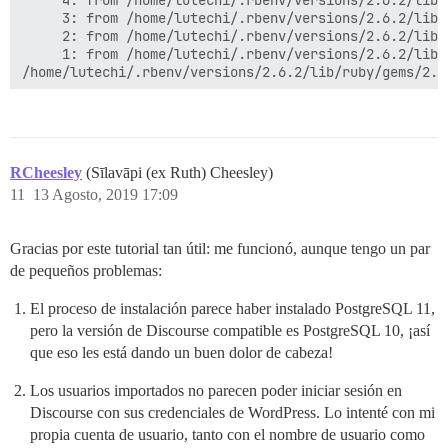
	 4: from /home/lutechi/.rbenv/versions/2.6.2/lib/ruby/gems/2.6.0/gems/activerecord-5.2.3/lib/active_record/connection_adapters/abstract/database_statements.rb:265:in `transaction'

	 3: from /home/lutechi/.rbenv/versions/2.6.2/lib/ruby/gems/2.6.0/gems/activerecord-5.2.3/lib/active_record/transactions.rb:387:in `block in with_transaction_returning_status'

	 2: from /home/lutechi/.rbenv/versions/2.6.2/lib/ruby/gems/2.6.0/gems/activerecord-5.2.3/lib/active_record/transactions.rb:315:in `block in save!'

	 1: from /home/lutechi/.rbenv/versions/2.6.2/lib/ruby/gems/2.6.0/gems/activerecord-5.2.3/lib/active_record/validations.rb:52:in `save!'

RCheesley
(Sīlavāpi (ex Ruth) Cheesley)
11
13 Agosto, 2019 17:09
Gracias por este tutorial tan útil: me funcionó, aunque tengo un par
de pequeños problemas:
El proceso de instalación parece haber instalado PostgreSQL 11,
pero la versión de Discourse compatible es PostgreSQL 10, ¡así
que eso les está dando un buen dolor de cabeza!
Los usuarios importados no parecen poder iniciar sesión en
Discourse con sus credenciales de WordPress. Lo intenté con mi
propia cuenta de usuario, tanto con el nombre de usuario como