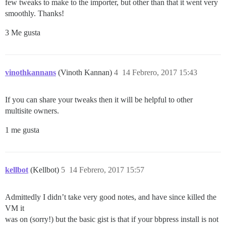
few tweaks to make to the importer, but other than that it went very
smoothly. Thanks!
3 Me gusta
vinothkannans
(Vinoth Kannan)
4
14 Febrero, 2017 15:43
If you can share your tweaks then it will be helpful to other
multisite owners.
1 me gusta
kellbot
(Kellbot)
5
14 Febrero, 2017 15:57
Admittedly I didn’t take very good notes, and have since killed the
VM it
was on (sorry!) but the basic gist is that if your bbpress install is not