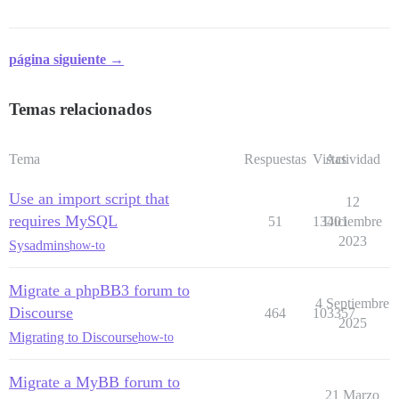
página siguiente →
Temas relacionados
Tema
Respuestas
Vistas
Actividad
Use an import script that
12
requires MySQL
51
13401
Diciembre
2023
Sysadmins
how-to
Migrate a phpBB3 forum to
4 Septiembre
Discourse
464
103357
2025
Migrating to Discourse
how-to
Migrate a MyBB forum to
21 Marzo