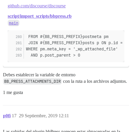
github.com/discourse/discourse
script/import_scripts/bbpress.rb
main
 FROM #{BB_PRESS_PREFIX}postmeta pm
 JOIN #{BB_PRESS_PREFIX}posts p ON p.id = pm.
WHERE pm.meta_key = '_wp_attached_file'
  AND p.post_parent > 0
Debes establecer la variable de entorno
BB_PRESS_ATTACHMENTS_DIR
con la ruta a los archivos adjuntos.
1 me gusta
p0fi
17
29 Septiembre, 2019 12:11
Las subidas del plugin bbPress parecen estar almacenadas en la