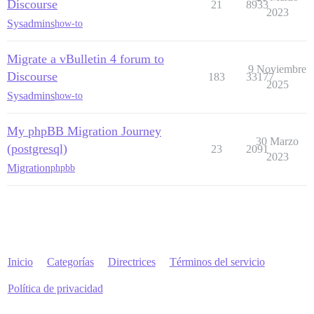
Discourse
21
8933
2023
Sysadmins
how-to
Migrate a vBulletin 4 forum to
9 Noviembre
Discourse
183
33177
2025
Sysadmins
how-to
My phpBB Migration Journey
30 Marzo
(postgresql)
23
2091
2023
Migration
phpbb
Inicio
Categorías
Directrices
Términos del servicio
Política de privacidad