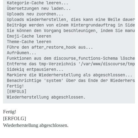
Kategorie-Cache leeren...

Übersetzungen neu laden...

Uploads neu zuordnen...

Uploads wiederherstellen, dies kann eine Weile dauern.
Beiträge werden von einem Hintergrundauftrag in Sidek
Sie können den Vorgang beschleunigen, indem Sie manue
Emoji-Cache leeren

Theme-Cache leeren

Führe den after_restore_hook aus...

Aufräumen...

Funktionen aus dem discourse_functions-Schema löschen.
Entferne das tmp-Verzeichnis '/var/www/discourse/tmp/
Sidekiq entpausieren...

Markiere die Wiederherstellung als abgeschlossen...

Benachrichtige 'system' über das Ende der Wiederherste
Fertig!

[ERFOLG]

Fertig!
[ERFOLG]
Wiederherstellung abgeschlossen.