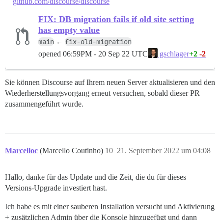
github.com/discourse/discourse
FIX: DB migration fails if old site setting
has empty value
main
fix-old-migration
←
opened
06:59PM - 20 Sep 22 UTC
+2
-2
gschlager
Sie können Discourse auf Ihrem neuen Server aktualisieren und den
Wiederherstellungsvorgang erneut versuchen, sobald dieser PR
zusammengeführt wurde.
Marcelloc
(Marcello Coutinho)
10
21. September 2022 um 04:08
Hallo, danke für das Update und die Zeit, die du für dieses
Versions-Upgrade investiert hast.
Ich habe es mit einer sauberen Installation versucht und Aktivierung
+ zusätzlichen Admin über die Konsole hinzugefügt und dann