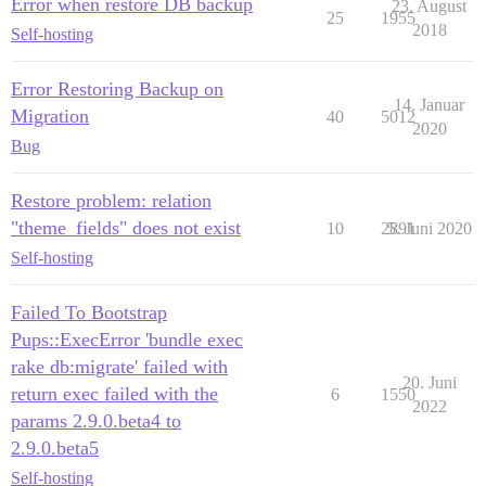
Error when restore DB backup
23. August
25
1955
2018
Self-hosting
Error Restoring Backup on
14. Januar
Migration
40
5012
2020
Bug
Restore problem: relation
"theme_fields" does not exist
10
2891
5. Juni 2020
Self-hosting
Failed To Bootstrap
Pups::ExecError 'bundle exec
rake db:migrate' failed with
20. Juni
return exec failed with the
6
1550
2022
params 2.9.0.beta4 to
2.9.0.beta5
Self-hosting