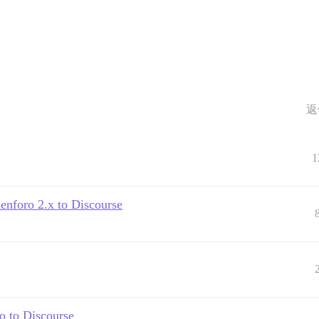
返
1
enforo 2.x to Discourse
ro to Discourse