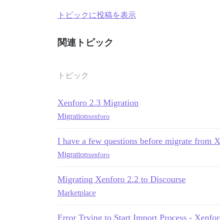
トピックに投稿を表示
関連トピック
トピック
Xenforo 2.3 Migration
Migration
xenforo
I have a few questions before migrate from X
Migration
xenforo
Migrating Xenforo 2.2 to Discourse
Marketplace
Error Trying to Start Import Process - Xenfo