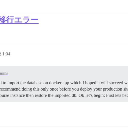
eへの移行エラー
 1:04
dmins
d to import the database on docker app which I hoped it will succeed wi
d recommend doing this only once before you deploy your production site
urse instance then restore the imported db. Ok let’s begin: First lets 