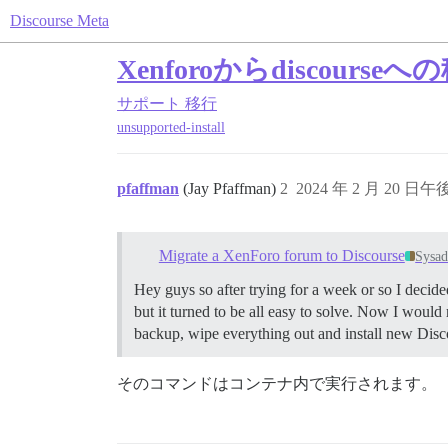
Discourse Meta
Xenforoからdiscours
サポート
移行
unsupported-install
pfaffman
(Jay Pfaffman)
2
2024 年 2 月 20 日午後
Migrate a XenForo forum to Discourse
Sysa
Hey guys so after trying for a week or so I decide
but it turned to be all easy to solve. Now I woul
backup, wipe everything out and install new Disco
そのコマンドはコンテナ内で実行されます。