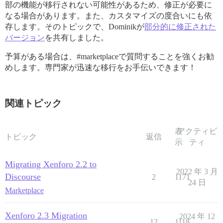
部の機能が移行されない可能性があるため、修正が必要に
なる場合があります。また、カスタマイズの度合いにも依
存します。そのトピックで、Dominikが
部分的に修正された
バージョン
を共有しました。
予算がある場合は、
#marketplaceで質問することを強くお勧
めします。専門家が迅速な移行をお手伝いできます
！
関連トピック
表
アクティビ
トピック
返信
示
ティ
Migrating Xenforo 2.2 to
2022 年 3 月
Discourse
2
1171
24 日
Marketplace
Xenforo 2.3 Migration
2024 年 12
12
1118