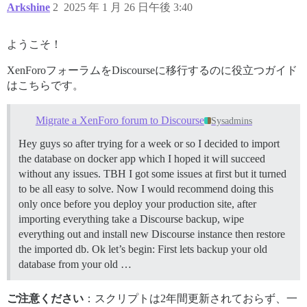
Arkshine
2
2025 年 1 月 26 日午後 3:40
ようこそ！
XenForoフォーラムをDiscourseに移行するのに役立つガイド
はこちらです。
Migrate a XenForo forum to Discourse
Sysadmins
Hey guys so after trying for a week or so I decided to import
the database on docker app which I hoped it will succeed
without any issues. TBH I got some issues at first but it turned
to be all easy to solve. Now I would recommend doing this
only once before you deploy your production site, after
importing everything take a Discourse backup, wipe
everything out and install new Discourse instance then restore
the imported db. Ok let’s begin: First lets backup your old
database from your old …
ご注意ください
：スクリプトは2年間更新されておらず、一