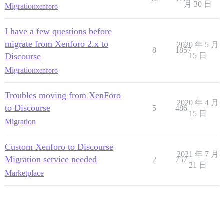
月 30 日
Migration
xenforo
I have a few questions before
migrate from Xenforo 2.x to
2020 年 5 月
8
1857
Discourse
15 日
Migration
xenforo
Troubles moving from XenForo
2020 年 4 月
to Discourse
5
486
15 日
Migration
Custom Xenforo to Discourse
2021 年 7 月
Migration service needed
2
757
21 日
Marketplace