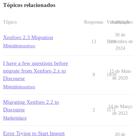
Tópicos relacionados
Tópico
Respostas
Visualizações
Atividade
30 de
Xenforo 2.3 Migration
12
1119
Dezembro de
Migration
xenforo
2024
I have a few questions before
migrate from Xenforo 2.x to
15 de Maio
8
1859
Discourse
de 2020
Migration
xenforo
Migrating Xenforo 2.2 to
24 de Março
Discourse
2
1171
de 2022
Marketplace
Error Trying to Start Import
20 de