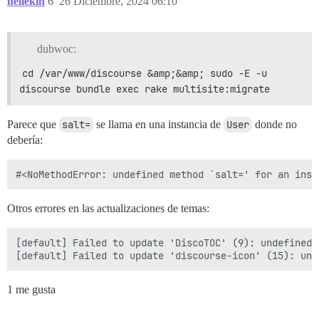
hellekin
6
26 Diciembre, 2024 06:10
dubwoc:
cd /var/www/discourse &amp;&amp; sudo -E -u 
discourse bundle exec rake multisite:migrate
Parece que
salt=
se llama en una instancia de
User
donde no
debería:
Otros errores en las actualizaciones de temas:
[default] Failed to update 'DiscoTOC' (9): undefined 
1 me gusta