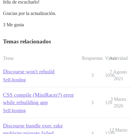
feliz de escucharlo!
Gracias por la actualización.
3 Me gusta
Temas relacionados
Tema
Respuestas
Vistas
Actividad
Discourse won't rebuild
7 Agosto
3
1056
2021
Self-hosting
CSS compile (MiniRacer?) error
3 Marzo
while rebuilding app
3
120
2026
Self-hosting
Discourse bundle exec rake
12 Marzo
multisite:migrate failed
4
1549