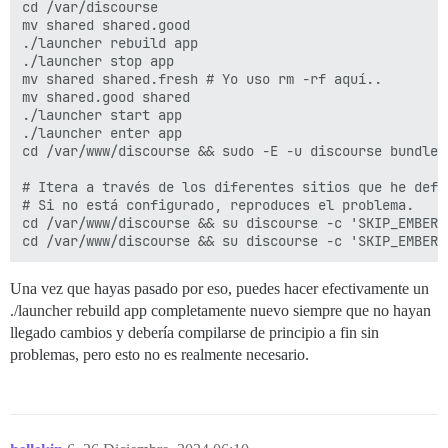
cd /var/discourse

mv shared shared.good

./launcher rebuild app

./launcher stop app

mv shared shared.fresh # Yo uso rm -rf aquí..

mv shared.good shared

./launcher start app

./launcher enter app

cd /var/www/discourse && sudo -E -u discourse bundle 
# Itera a través de los diferentes sitios que he defi
# Si no está configurado, reproduces el problema.

cd /var/www/discourse && su discourse -c 'SKIP_EMBER_
Una vez que hayas pasado por eso, puedes hacer efectivamente un
./launcher rebuild app completamente nuevo siempre que no hayan
llegado cambios y debería compilarse de principio a fin sin
problemas, pero esto no es realmente necesario.