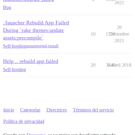
2021
Bug
./launcher Rebuild App Failed
20
During `rake themes:update
10
1519
Diciembre
assets:precompile`
2021
Self-hosting
unsupported-install
Help .. rebuild app failed
20
3340
4 Abril 2018
Self-hosting
Inicio
Categorías
Directrices
Términos del servicio
Política de privacidad