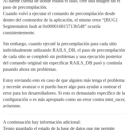
Al darme cuenta de dónde estaba el fallo, creé una imagen sin el
paso de precompilación.
Cuando volví a ejecutar el comando de precompilación desde
dentro del contenedor de la aplicación, el mismo error “[BUG]
Segmentation fault at 0x000016815713b548” ocurría
consistentemente.
Sin embargo, cuando ejecuté la precompilación para cada sitio
individualmente utilizando RAILS_DB, el paso de precompilación
de cada sitio se completó sin problemas y una ejecución posterior
del comando original sin especificar RAILS_DB pasó y continúa
pasando ahora sin problemas.
Estoy enviando esto en caso de que alguien más tenga el problema
y necesite avanzar o si puedo hacer algo para ayudar a rastrear el
error para los desarrolladores. Si esto es demasiado específico de la
configuración o es más apropiado como un error contra mini_racer,
avísenme.
A continuación hay información adicional:
Tengo guardado el estado de la base de datos que me permite