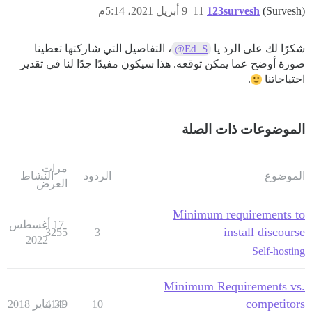
(Survesh)
123survesh
11
9 أبريل 2021، 5:14م
شكرًا لك على الرد يا
، التفاصيل التي شاركتها تعطينا
@Ed_S
صورة أوضح عما يمكن توقعه. هذا سيكون مفيدًا جدًا لنا في تقدير
احتياجاتنا
.
الموضوعات ذات الصلة
مرات
الموضوع
الردود
النشاط
العرض
Minimum requirements to
17 أغسطس
install discourse
3255
3
2022
Self-hosting
Minimum Requirements vs.
competitors
10
31 يناير 2018
4149