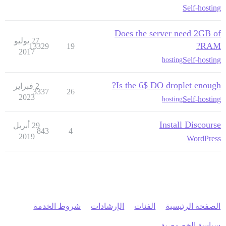
Self-hosting
Does the server need 2GB of
27 يوليو
RAM?
13329
19
2017
Self-hosting
hosting
Is the 6$ DO droplet enough?
2 فبراير
3337
26
2023
Self-hosting
hosting
Install Discourse
29 أبريل
843
4
2019
WordPress
الصفحة الرئيسية
الفئات
الإرشادات
شروط الخدمة
سياسة الخصوصية