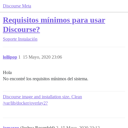
Discourse Meta
Requisitos mínimos para usar
Discourse?
Soporte
Instalación
lollipop
1
15 Mayo, 2020 23:06
Hola
No encontré los requisitos mínimos del sistema.
Discourse image and installation size. Clean
/var/lib/docker/overlay2?
jomaxro
(Joshua Rosenfeld)
2
15 Mayo, 2020 23:12