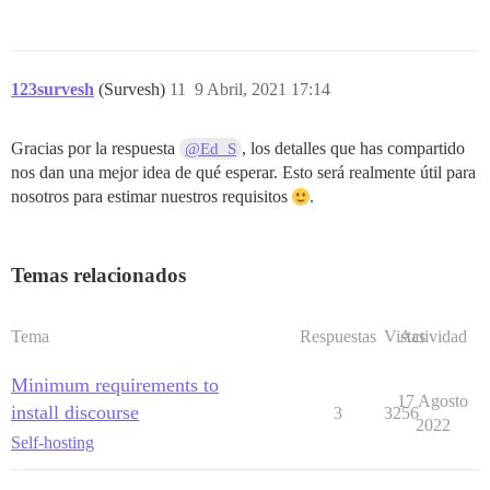
123survesh
(Survesh)
11
9 Abril, 2021 17:14
Gracias por la respuesta
, los detalles que has compartido
@Ed_S
nos dan una mejor idea de qué esperar. Esto será realmente útil para
nosotros para estimar nuestros requisitos
.
Temas relacionados
Tema
Respuestas
Vistas
Actividad
Minimum requirements to
17 Agosto
install discourse
3
3256
2022
Self-hosting