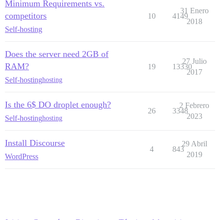
Minimum Requirements vs.
31 Enero
competitors
10
4149
2018
Self-hosting
Does the server need 2GB of
27 Julio
RAM?
19
13330
2017
Self-hosting
hosting
Is the 6$ DO droplet enough?
2 Febrero
26
3348
2023
Self-hosting
hosting
Install Discourse
29 Abril
4
843
2019
WordPress