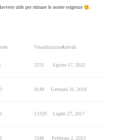
 davvero utile per stimare le nostre esigenze
.
oste
Visualizzazioni
Attività
3
3255
Agosto 17, 2022
0
4149
Gennaio 31, 2018
9
13329
Luglio 27, 2017
6
3340
Febbraio 2, 2023