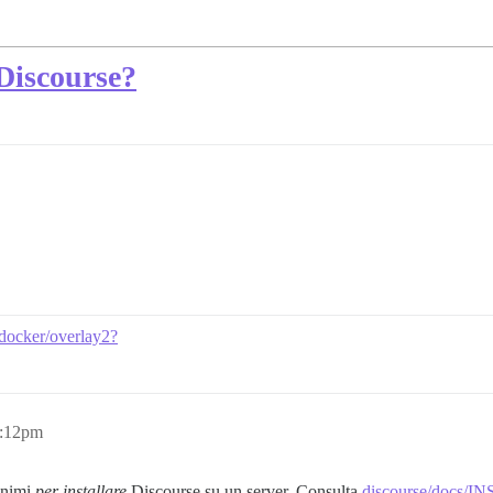
 Discourse?
b/docker/overlay2?
1:12pm
minimi
per installare
Discourse su un server. Consulta
discourse/docs/IN