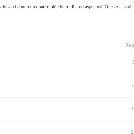
ondiviso ci danno un quadro più chiaro di cosa aspettarsi. Questo ci sarà
Risp
1
1
2