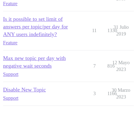
Feature
Is it possible to set limit of
answers per topic/per day for
31 Julio
11
1330
ANY users indefinitely?
2019
Feature
Max new topic per day with
12 Mayo
negative wait seconds
7
816
2023
Support
Disable New Topic
30 Marzo
3
1166
2023
Support