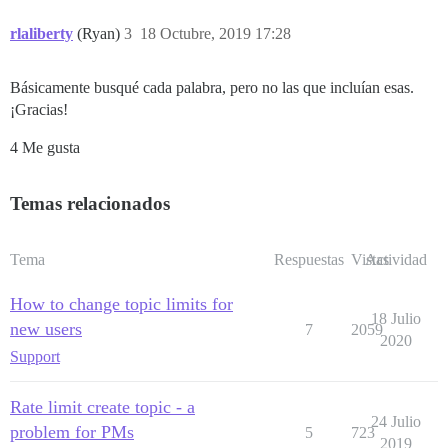
rlaliberty
(Ryan)
3
18 Octubre, 2019 17:28
Básicamente busqué cada palabra, pero no las que incluían esas.
¡Gracias!
4 Me gusta
Temas relacionados
Tema
Respuestas
Vistas
Actividad
How to change topic limits for
18 Julio
new users
7
2059
2020
Support
Rate limit create topic - a
24 Julio
problem for PMs
5
723
2019