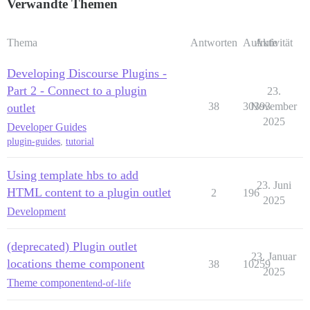
Verwandte Themen
Thema
Antworten
Aufrufe
Aktivität
Developing Discourse Plugins -
Part 2 - Connect to a plugin
23.
38
30393
November
outlet
2025
Developer Guides
plugin-guides
,
tutorial
Using template hbs to add
23. Juni
HTML content to a plugin outlet
2
196
2025
Development
(deprecated) Plugin outlet
23. Januar
locations theme component
38
10259
2025
Theme component
end-of-life