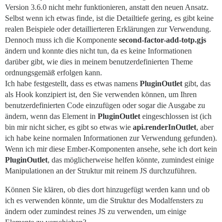
Version 3.6.0 nicht mehr funktionieren, anstatt den neuen Ansatz.
Selbst wenn ich etwas finde, ist die Detailtiefe gering, es gibt keine
realen Beispiele oder detaillierteren Erklärungen zur Verwendung.
Dennoch muss ich die Komponente
second-factor-add-totp.gjs
ändern und konnte dies nicht tun, da es keine Informationen
darüber gibt, wie dies in meinem benutzerdefinierten Theme
ordnungsgemäß erfolgen kann.
Ich habe festgestellt, dass es etwas namens
PluginOutlet
gibt, das
als Hook konzipiert ist, den Sie verwenden können, um Ihren
benutzerdefinierten Code einzufügen oder sogar die Ausgabe zu
ändern, wenn das Element in
PluginOutlet
eingeschlossen ist (ich
bin mir nicht sicher, es gibt so etwas wie
api.renderInOutlet
, aber
ich habe keine normalen Informationen zur Verwendung gefunden).
Wenn ich mir diese Ember-Komponenten ansehe, sehe ich dort kein
PluginOutlet
, das möglicherweise helfen könnte, zumindest einige
Manipulationen an der Struktur mit reinem JS durchzuführen.
Können Sie klären, ob dies dort hinzugefügt werden kann und ob
ich es verwenden könnte, um die Struktur des Modalfensters zu
ändern oder zumindest reines JS zu verwenden, um einige