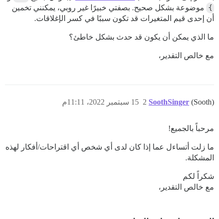
}
موضوعة بشكل صحيح. بصفتي خبيرًا غير روبي، يمكنني تخمين
أن إحدى قيم المتغيرات قد تكون سببًا في كسر الإغلاقات.
(See full trace by running task with --trace)

ما الذي يمكن أن يكون قد حدث بشكل خاطئ؟
مع خالص التقدير،
(Sooth)
SoothSinger
2
15 سبتمبر 2022، 11:11م
مرحباً بالجميع!
ما زلت أتساءل عما إذا كان لدى أي شخص أي اقتراحات/أفكار لهذه
المشكلة.
شكراً لكم
مع خالص التقدير،