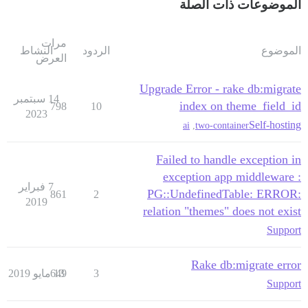
الموضوعات ذات الصلة
مرات
الموضوع
الردود
النشاط
العرض
Upgrade Error - rake db:migrate
14 سبتمبر
index on theme_field_id
798
10
2023
Self-hosting
ai
,
two-container
Failed to handle exception in
exception app middleware :
7 فبراير
PG::UndefinedTable: ERROR:
861
2
2019
relation "themes" does not exist
Support
Rake db:migrate error
3
13 مايو 2019
649
Support