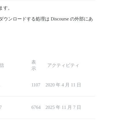
ります。
ンロードする処理は Discourse の外部にあ
表
信
アクティビティ
示
1
1107
2020 年 4 月 11 日
7
6764
2025 年 11 月 7 日