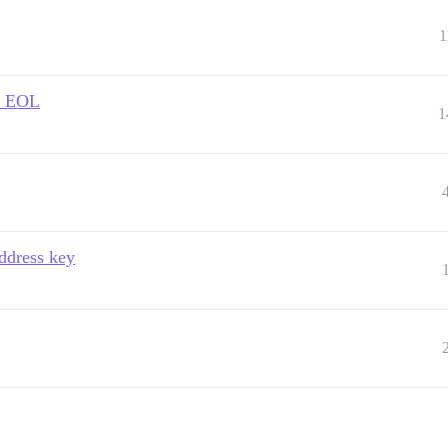
1
B EOL
1
ddress key