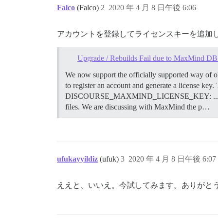
Falco
(Falco)
2
2020 年 4 月 8 日午後 6:06
アカウントを登録してライセンスキーを追加
Upgrade / Rebuilds Fail due to MaxMind D
We now support the officially supported way of o
to register an account and generate a license key.
DISCOURSE_MAXMIND_LICENSE_KEY: ...key here..
files. We are discussing with MaxMind the p…
ufukayyildiz
(ufuk)
3
2020 年 4 月 8 日午後 6:07
ええと、いいえ。今試してみます。ありがと