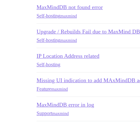
MaxMindDB not found error
Self-hosting
maxmind
Upgrade / Rebuilds Fail due to MaxMind D
Self-hosting
maxmind
IP Location Address related
Self-hosting
Missing UI indication to add MAxMindDB a
Feature
maxmind
MaxMindDB error in log
Support
maxmind