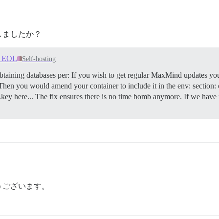
しましたか？
B EOL
Self-hosting
btaining databases per: If you wish to get regular MaxMind updates yo
 Then you would amend your container to include it in the env: section:
. The fix ensures there is no time bomb anymore. If we have no l
うございます。