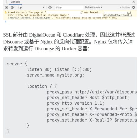
SSL 部分由 DigitalOcean 和 Cloudflare 处理，因此这并非通过
Discourse 或基于 Nginx 的反向代理配置。Nginx 仅将传入请
求转发到运行 Discourse 的 Docker 容器：
server {

        listen 80; listen [::]:80;

        server_name mysite.org;

        location / {

                proxy_pass http://unix:/var/discourse
                proxy_set_header Host $http_host;

                proxy_http_version 1.1;

                proxy_set_header X-Forwarded-For $pro
                proxy_set_header X-Forwarded-Proto $sc
                proxy_set_header X-Real-IP $remote_add
        }
