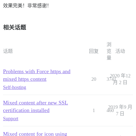
效果完美！非常感谢！
相关话题
浏
话题
回复
览
活动
量
Problems with Force https and
2020 年12
mixed https content
20
3741
月 2 日
Self-hosting
Mixed content after new SSL
2019 年9 月
certification installed
1
460
7 日
Support
Mixed content for icon using