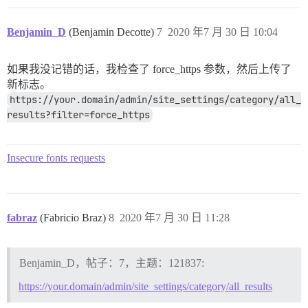
Benjamin_D
(Benjamin Decotte)
7
2020 年7 月 30 日 10:04
如果我没记错的话，我检查了 force_https 参数，然后上传了
新标志。
https://your.domain/admin/site_settings/category/all_
results?filter=force_https
Insecure fonts requests
fabraz
(Fabricio Braz)
8
2020 年7 月 30 日 11:28
Benjamin_D，帖子：7，主题：121837:
https://your.domain/admin/site_settings/category/all_results