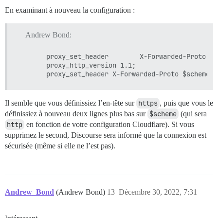
En examinant à nouveau la configuration :
  include /usr/local/nginx/conf/php.conf;

  #include /usr/local/nginx/conf/pre-staticfiles-local
Andrew Bond:
  #include /usr/local/nginx/conf/pre-staticfiles-globa
  #include /usr/local/nginx/conf/staticfiles.conf;

       proxy_set_header        X-Forwarded-Proto htt
  #include /usr/local/nginx/conf/drop.conf;

       proxy_http_version 1.1;

  #include /usr/local/nginx/conf/errorpage.conf;

  #include /usr/local/nginx/conf/vts_server.conf;

Il semble que vous définissiez l’en-tête sur
https
, puis que vous le
définissiez à nouveau deux lignes plus bas sur
$scheme
(qui sera
http
en fonction de votre configuration Cloudflare). Si vous
supprimez le second, Discourse sera informé que la connexion est
sécurisée (même si elle ne l’est pas).
Andrew_Bond
(Andrew Bond)
13
Décembre 30, 2022, 7:31