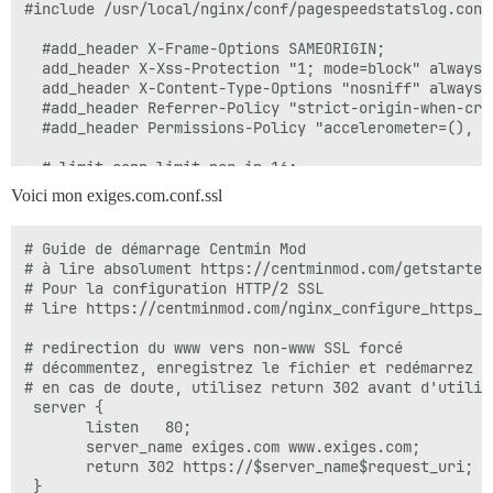
#include /usr/local/nginx/conf/pagespeedstatslog.conf;
  #add_header X-Frame-Options SAMEORIGIN;

  add_header X-Xss-Protection "1; mode=block" always;

  add_header X-Content-Type-Options "nosniff" always;

  #add_header Referrer-Policy "strict-origin-when-cros
  #add_header Permissions-Policy "accelerometer=(), c
  # limit_conn limit_per_ip 16;

  # ssi  on;

Voici mon exiges.com.conf.ssl
  access_log /home/nginx/domains/exiges.com/log/acces
  error_log /home/nginx/domains/exiges.com/log/error.l
# Guide de démarrage Centmin Mod

# à lire absolument https://centminmod.com/getstarted.
  include /usr/local/nginx/conf/autoprotect/exiges.co
# Pour la configuration HTTP/2 SSL

  root /home/nginx/domains/exiges.com/public;

# lire https://centminmod.com/nginx_configure_https_ss
  # décommentez l'inclusion de cloudflare.conf si vou
  # le serveur et/ou le site vhost

# redirection du www vers non-www SSL forcé

  #include /usr/local/nginx/conf/cloudflare.conf;

# décommentez, enregistrez le fichier et redémarrez Ng
  include /usr/local/nginx/conf/503include-main.conf;

# en cas de doute, utilisez return 302 avant d'utilise
 server {

  # empêcher l'accès aux répertoires et fichiers ./

       listen   80;

  #location ~ (?:^|/)\\. {

       server_name exiges.com www.exiges.com;

  # deny all;

       return 302 https://$server_name$request_uri;

  # }

 }
