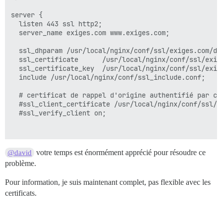
  location / {

server {

 proxy_pass http://unix:/var/discourse/shared/standal
  listen 443 ssl http2;

		    proxy_set_header        X-Forwarded-Proto https;

  server_name exiges.com www.exiges.com;

                #proxy_set_header Host $http_host;

                proxy_http_version 1.1;

  ssl_dhparam /usr/local/nginx/conf/ssl/exiges.com/dhp
                proxy_set_header X-Forwarded-For $pro
  ssl_certificate      /usr/local/nginx/conf/ssl/exig
                #proxy_set_header X-Forwarded-Proto $s
  ssl_certificate_key  /usr/local/nginx/conf/ssl/exig
                proxy_set_header X-Real-IP $remote_add
  include /usr/local/nginx/conf/ssl_include.conf;

  #include /usr/local/nginx/conf/503include-only.conf;
  # certificat de rappel d'origine authentifié par cl
# bloquer les exploits courants, les injections sql et
  #ssl_client_certificate /usr/local/nginx/conf/ssl/c
#include /usr/local/nginx/conf/block.conf;

  #ssl_verify_client on;

  # active les listages de répertoires lorsque le fic
  #autoindex  on;

  # recommandé par Mozilla

votre temps est énormément apprécié pour résoudre ce
@david
  # affiche les heures de liste des fichiers en heure 
  ssl_ciphers TLS13-AES-128-GCM-SHA256:TLS13-AES-256-
problème.
  #autoindex_localtime on;

  ssl_prefer_server_ciphers   on;

  #add_header Alternate-Protocol  443:npn-spdy/3;

Pour information, je suis maintenant complet, pas flexible avec les
  # exemple de permaliens Wordpress

  #try_files $uri $uri/ /index.php?q=$uri&$args;

certificats.
  # avant d'activer la ligne HSTS, lisez centminmod.c
  #add_header Strict-Transport-Security "max-age=3153
  }

  #add_header X-Frame-Options SAMEORIGIN;

  add_header X-Xss-Protection "1; mode=block" always;
