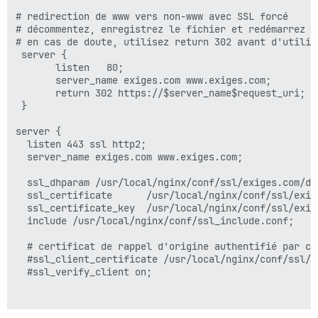
# redirection de www vers non-www avec SSL forcé

# décommentez, enregistrez le fichier et redémarrez Ng
# en cas de doute, utilisez return 302 avant d'utilise
 server {

       listen   80;

       server_name exiges.com www.exiges.com;

       return 302 https://$server_name$request_uri;

 }

server {

  listen 443 ssl http2;

  server_name exiges.com www.exiges.com;

  ssl_dhparam /usr/local/nginx/conf/ssl/exiges.com/dhp
  ssl_certificate      /usr/local/nginx/conf/ssl/exig
  ssl_certificate_key  /usr/local/nginx/conf/ssl/exig
  include /usr/local/nginx/conf/ssl_include.conf;

  # certificat de rappel d'origine authentifié par cl
  #ssl_client_certificate /usr/local/nginx/conf/ssl/c
  #ssl_verify_client on;
