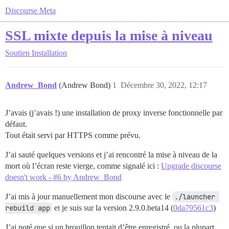
Discourse Meta
SSL mixte depuis la mise à niveau
Soutien
Installation
Andrew_Bond
(Andrew Bond)
1
Décembre 30, 2022, 12:17
J’avais (j’avais !) une installation de proxy inverse fonctionnelle par
défaut.
Tout était servi par HTTPS comme prévu.
J’ai sauté quelques versions et j’ai rencontré la mise à niveau de la
mort où l’écran reste vierge, comme signalé ici :
Upgrade discourse
doesn't work - #6 by Andrew_Bond
J’ai mis à jour manuellement mon discourse avec le
./launcher 
rebuild app
et je suis sur la version 2.9.0.beta14 (
0da79561c3
)
J’ai noté que si un brouillon tentait d’être enregistré, ou la plupart