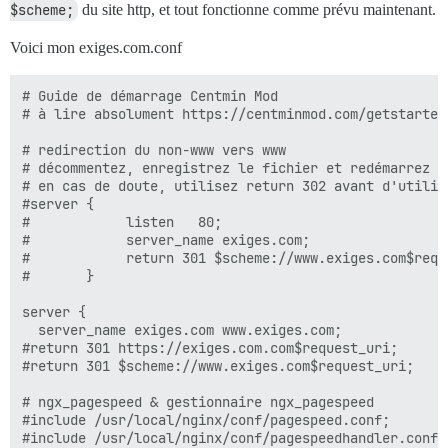
$scheme;
du site http, et tout fonctionne comme prévu maintenant.
Voici mon exiges.com.conf
# Guide de démarrage Centmin Mod

# à lire absolument https://centminmod.com/getstarted.
# redirection du non-www vers www

# décommentez, enregistrez le fichier et redémarrez Ng
# en cas de doute, utilisez return 302 avant d'utilise
#server {

#            listen   80;

#            server_name exiges.com;

#            return 301 $scheme://www.exiges.com$reque
#       }

server {

  server_name exiges.com www.exiges.com;

#return 301 https://exiges.com.com$request_uri;

#return 301 $scheme://www.exiges.com$request_uri;

# ngx_pagespeed & gestionnaire ngx_pagespeed

#include /usr/local/nginx/conf/pagespeed.conf;

#include /usr/local/nginx/conf/pagespeedhandler.conf;
