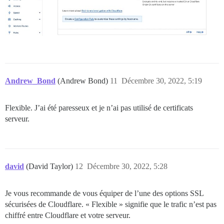
#include /usr/local/nginx/conf/pagespeedhandler.conf;

#include /usr/local/nginx/conf/pagespeedstatslog.conf;
  # limit_conn limit_per_ip 16;

  # ssi  on;

  access_log /home/nginx/domains/exiges.com/log/acces
  error_log /home/nginx/domains/exiges.com/log/error.l
Andrew_Bond
(Andrew Bond)
11
Décembre 30, 2022, 5:19
  include /usr/local/nginx/conf/autoprotect/exiges.co
  root /home/nginx/domains/exiges.com/public;

  # décommentez l'inclusion de cloudflare.conf si vou
Flexible. J’ai été paresseux et je n’ai pas utilisé de certificats
  # le site du serveur et/ou du vhost

serveur.
  #include /usr/local/nginx/conf/cloudflare.conf;

  include /usr/local/nginx/conf/503include-main.conf;

location / {

       proxy_pass http://unix:/var/discourse/shared/s
david
(David Taylor)
12
Décembre 30, 2022, 5:28
       proxy_set_header        X-Forwarded-Proto https
       proxy_http_version 1.1;

       proxy_set_header X-Forwarded-Proto $scheme;

Je vous recommande de vous équiper de l’une des options SSL
       proxy_set_header X-Forwarded-For $proxy_add_x_f
sécurisées de Cloudflare. « Flexible » signifie que le trafic n’est pas
       proxy_set_header X-Real-IP $remote_addr;

chiffré entre Cloudflare et votre serveur.
   }
