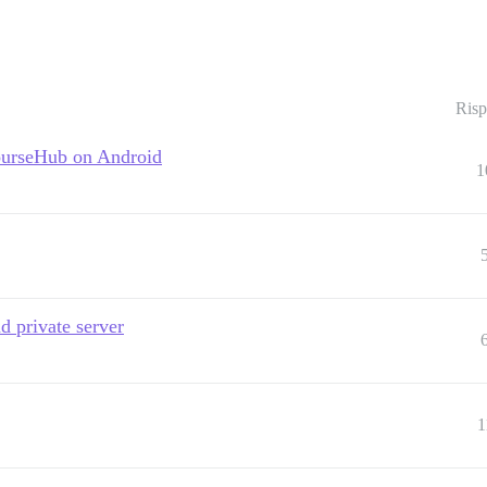
Risp
courseHub on Android
1
d private server
1