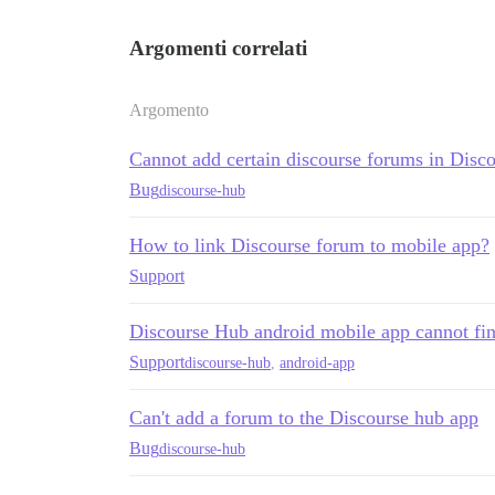
Argomenti correlati
Argomento
Cannot add certain discourse forums in Dis
Bug
discourse-hub
How to link Discourse forum to mobile app?
Support
Discourse Hub android mobile app cannot fin
Support
discourse-hub
,
android-app
Can't add a forum to the Discourse hub app
Bug
discourse-hub