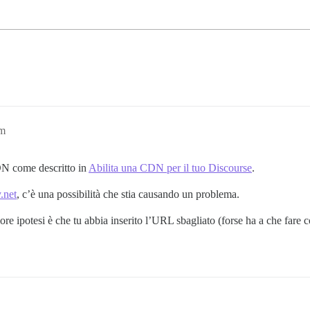
pm
DN come descritto in
Abilita una CDN per il tuo Discourse
.
.net
, c’è una possibilità che stia causando un problema.
liore ipotesi è che tu abbia inserito l’URL sbagliato (forse ha a che far