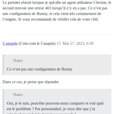
cdn-requestid: 985151325f02414670eb77798e8e5e27

Le premier réussit lorsque je spécifie un agent utilisateur Chrome, le
cdn-cache: MISS

second renvoie une erreur 403 lorsqu’il n’y en a pas. Ce n’est pas
une configuration de Bunny, et cela vient très certainement de
X:~$ curl -I https://forum.penangexpats.com/

HTTP/2 403

l’origine. Je vous recommande de vérifier cela de votre côté.
date: Tue, 23 May 2023 11:36:43 GMT

server: BunnyCDN-SG1-868

cdn-pullzone: 1408974

cdn-uid: 7e2b52ab-b488-4ff1-b538-1bc4b7004d60

cdn-requestcountrycode: SI

Canapin
(Coin-coin le Canapin)
13
Mai 27, 2023, 6:39
cache-control: no-cache

x-request-id: d8519537-194f-41c0-b8a4-e5f9ba56f612

x-runtime: 0.002454

cdn-proxyver: 1.03

Nano:
cdn-requestpullsuccess: True

Ce n’est pas une configuration de Bunny
cdn-requestpullcode: 403

cdn-cachedat: 05/23/2023 11:36:43

cdn-edgestorageid: 868

Dans ce cas, je pense que répondre
cdn-status: 403

cdn-requestid: c55661436d71de7db2b28ac5123093f7

Nano:
Oui, je le suis, peut-être pouvons-nous comparer et voir quel
est le problème ? Par personnalisé, je veux dire que j’ai