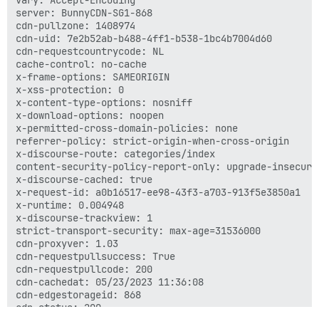
server: BunnyCDN-SG1-868

cdn-pullzone: 1408974

cdn-uid: 7e2b52ab-b488-4ff1-b538-1bc4b7004d60

cdn-requestcountrycode: NL

cache-control: no-cache

x-frame-options: SAMEORIGIN

x-xss-protection: 0

x-content-type-options: nosniff

x-download-options: noopen

x-permitted-cross-domain-policies: none

referrer-policy: strict-origin-when-cross-origin

x-discourse-route: categories/index

content-security-policy-report-only: upgrade-insecure
x-discourse-cached: true

x-request-id: a0b16517-ee98-43f3-a703-913f5e3850a1

x-runtime: 0.004948

x-discourse-trackview: 1

strict-transport-security: max-age=31536000

cdn-proxyver: 1.03

cdn-requestpullsuccess: True

cdn-requestpullcode: 200

cdn-cachedat: 05/23/2023 11:36:08

cdn-edgestorageid: 868

cdn-status: 200
