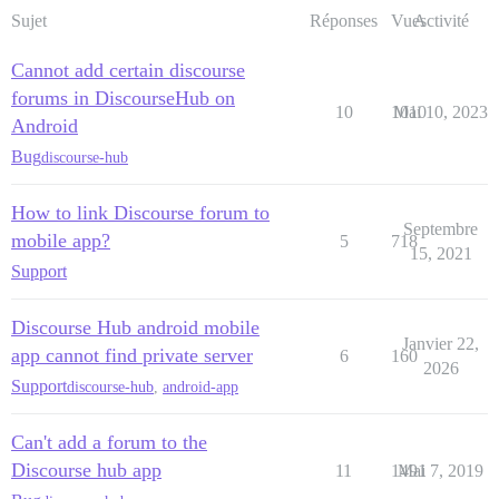
Sujet
Réponses
Vues
Activité
Cannot add certain discourse
forums in DiscourseHub on
10
1010
Mai 10, 2023
Android
Bug
discourse-hub
How to link Discourse forum to
Septembre
mobile app?
5
718
15, 2021
Support
Discourse Hub android mobile
Janvier 22,
app cannot find private server
6
160
2026
Support
discourse-hub
,
android-app
Can't add a forum to the
Discourse hub app
11
1491
Mai 7, 2019