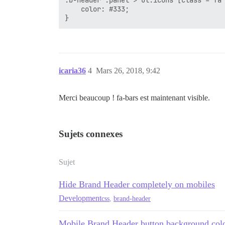
.b-header .panel > ul.icons [class^="fa 
    color: #333;

icaria36
4
Mars 26, 2018, 9:42
Merci beaucoup ! fa-bars est maintenant visible.
Sujets connexes
Sujet
Hide Brand Header completely on mobiles
Development
css
,
brand-header
Mobile Brand Header button background colo