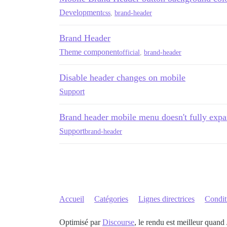
Development
css
,
brand-header
Brand Header
Theme component
official
,
brand-header
Disable header changes on mobile
Support
Brand header mobile menu doesn't fully expa
Support
brand-header
Accueil
Catégories
Lignes directrices
Conditi
Optimisé par
Discourse
, le rendu est meilleur quand 