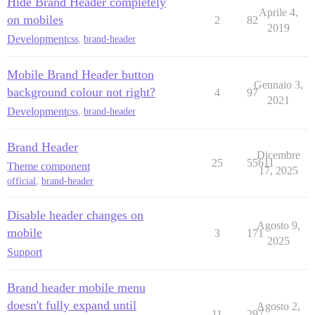
Hide Brand Header completely
Aprile 4,
on mobiles
2
82
2019
Development
css
,
brand-header
Mobile Brand Header button
Gennaio 3,
background colour not right?
4
97
2021
Development
css
,
brand-header
Brand Header
Dicembre
25
55611
Theme component
17, 2025
official
,
brand-header
Disable header changes on
Agosto 9,
mobile
3
171
2025
Support
Brand header mobile menu
doesn't fully expand until
Agosto 2,
11
297