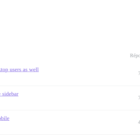
Répo
top users as well
 sidebar
bile