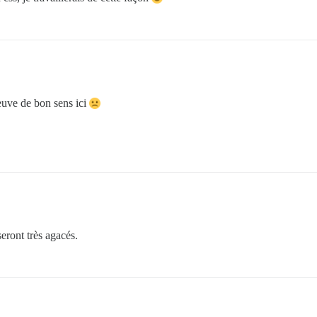
reuve de bon sens ici
seront très agacés.