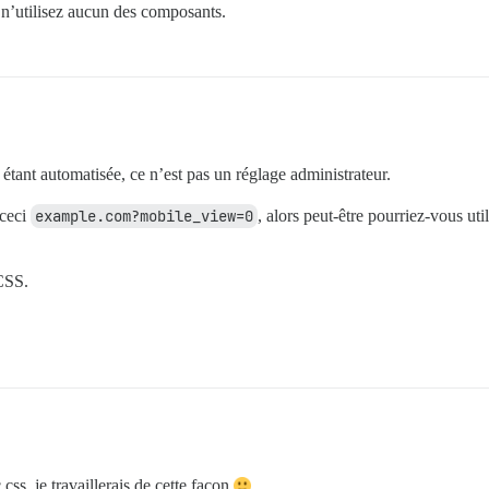
t n’utilisez aucun des composants.
étant automatisée, ce n’est pas un réglage administrateur.
 ceci
example.com?mobile_view=0
, alors peut-être pourriez-vous uti
CSS.
 css, je travaillerais de cette façon